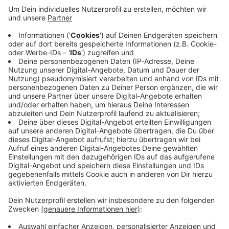
Demnach plant die Autobahn GmbH unter anderem
einen zusätzlichen Fahrstreifen. Außerdem soll die
Autobahn an dieser Stelle mehr Lärmschutz- und
Entwässerungsanlagen bekommen. Jeder kann die
Unterlagen ab heute bis Mitte Februar (13.02.) in den
Rathäusern der Städte Dormagen, Neuss und
Korschenbroich einsehen. Zusätzlich veröffentlicht die
Bezirksregierung den Beschluss und die Planungen
online
.
Anzeige