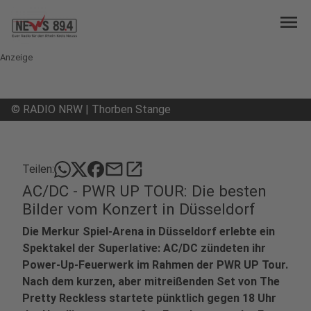
menu
Anzeige
©
RADIO NRW | Thorben Stange
mail
open_in_new
Teilen:
AC/DC - PWR UP TOUR: Die besten
Bilder vom Konzert in Düsseldorf
Die Merkur Spiel-Arena in Düsseldorf erlebte ein
Spektakel der Superlative: AC/DC zündeten ihr
Power‑Up-Feuerwerk im Rahmen der PWR UP Tour.
Nach dem kurzen, aber mitreißenden Set von The
Pretty Reckless startete pünktlich gegen 18 Uhr