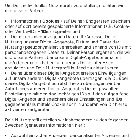
Anzeige
Viele haben demnach noch frei. Urlauber, die im
Ausland unterwegs sind, sollten dagegen längere
Fahrzeiten einplanen - laut ADAC zum Beispiel auf der
Brenner- oder der Gotthard-Route. Erst an Neujahr
könnte es dann auch in Deutschland voller auf den
Straßen werden, heißt es. Mit gerade einmal 44
Staumeldungen war Silvester im letzten Jahr laut
ADAC der stauärmste Tag des Jahres.
Anzeige