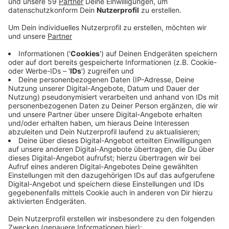
Anzeige
Davon geht der ADAC aus und warnt vor langen Staus
auf den Autobahnen rund um den Rhein-Kreis Neuss
und auch an den Grenzübergängen. Die schlimmsten
Staus erwartet der ADAC am Nachmittag ab 14 Uhr.
Dann treffen Berufspendler auf Wochenend-
Ausflügler. Hotspots sind die A1, die A3, die A46 und
die A57. Baustellen würden das Stauproblem häufig
verstärken, so der ADAC. Ab 20 Uhr gebe es
beispielsweise eine Vollsperrung auf der A46 zwischen
Wuppertal-Cronenberg und Haan-Ost in beide
Richtungen. Die Sperrung gelte bis Montagfrüh. Wer
kann, sollte den Bereich meiden. Überhaupt rät der
ADAC dazu, erst nach 18 Uhr in den Kurzurlaub zu
starten. Am Feiertag selbst sind nur noch wenige
Staus zu erwarten.