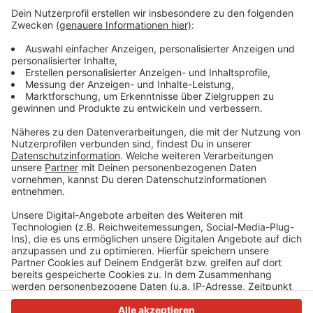
einzubetten. Dieser Service kann
Daten zu Ihren Aktivitäten
sammeln. Bitte lesen Sie die
Details durch und stimmen Sie der
Nutzung des Service zu, um dieses
Video anzusehen.
Mehr Informationen
Adel Tawil "1000 gute Gründe" (Official Music Video)
Akzeptieren
Anzeige
powered by
Usercentrics Consent
Management Platform
Anzeige