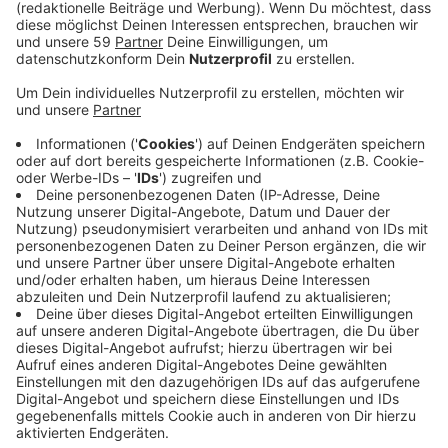
"1000 Gute Gründe" ist einfach eine unfassbar positive
Nummer. "Oft wissen wir erst, was wir an unseren
Partnern hatten, wenn wir uns von ihnen getrennt
haben.", sagt Adel Tawil im Interview mit uns. "Das
wollte ich umdrehen, ins Positive. Für jede Macke, für
jede Eigenheit liebe ich dich." Wir lieben diese Nummer.
Deswegen ist sie neu im besten Mix.
Anzeige
Wir benötigen Ihre
Zustimmung, um den YouTube
Video-Service zu laden!
Wir verwenden einen Service eines
Drittanbieters, um Videoinhalte