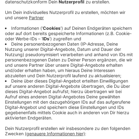
Anzeige
Grundlage für den Plan ist das
Klimaanpassungskonzept der Stadt. Einwohner können
online einen Fragebogen auf der Seite der Stadt
Meerbusch ausfüllen und darin beschreiben, wie stark
sie persönlich von extremer Hitze betroffen sind -
zum Beispiel, ob sie durch Hitze krank werden. Einige
Haushalte werden auch gezielt angeschrieben.
Zusätzlich werden für diesen Aktionsplan zum Beispiel
auch Ärzte, Hebammen und Pflegende befragt.
Die Umfrage geht bis zum 02.06.2023. Hier geht es zur
Umfrage
.
Anzeige