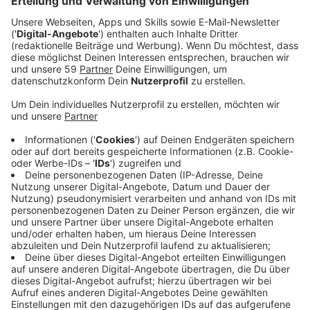
Anzeige
"Ich wollte dieses Jahr ein Themenalbum machen.
Entweder eine Platte mit Kinderliedern oder nach 17
Jahren mal wieder ein neues Weihnachtsalbum, weil ich
lange kein neues Album veröffentlicht habe, aber auch
keine Kraft hatte, so viel über die Zeit nachdenken zu
müssen, in der wir gerade leben. Klima- und
Energiekrise, Pandemie, Kriege, Überkonsum… Viel zu
viele Krisen auf der Welt. Ich sehne mich nach
Leichtigkeit, Spaß, nach Aufrichtigkeit und Wärme. .",
sagt Sarah Connor über ihr neues Album "Not So Silent
Night". Gesagt getan. Rausgekommen ist ein Album
zwischen wilden Pop-Rock, souligen
Weihnachtsmelodien und der "Ich liege vollgefressen
und glücklich unter dem Weihnachtsbaum"-Ballade.
Anzeige