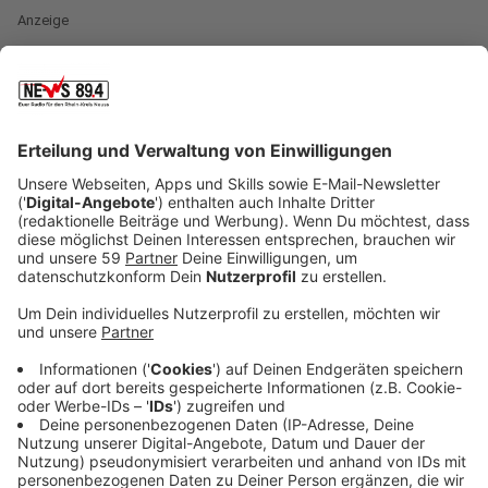
Anzeige
Ob als Pop-Sänger oder als Retro-RockʾnʾRoller mit
seinem Alter Ego "Dick Brave & The Backbeat"s: Sasha
ist ein Ausnahmekünstler, den man in Europa eigentlich
nicht mehr vorstellen braucht. Mit seinen Hits wie "If
You Believe", "I Feel Lonely" oder "We Can Leave The
World" hat er sich seit mehr als zwei Dekaden als Teil
von Deutschlands unveränderlicher Pop-DNA verewigt
und begeistert ein weiterhin viele Menschen, nicht nur
in Deutschland. Anlässlich seines 50. Geburtstages hat
sich der mit Gold- und Platin ausgezeichnete, Sänger
und Entertainer etwas ganz Besonderes überlegt: ein
Jubiläumsalbum auf den Markt zu bringen.
Neben Neu-Interpretationen eigener Hits im Las
Vegas Revue-Soundgewand, enthält die
Songsammlung außerdem neue Stücke sowie