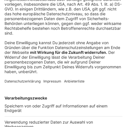
Wir verwenden einen Service eines
Drittanbieters, um Videoinhalte
einzubetten. Dieser Service kann
Daten zu Ihren Aktivitäten
sammeln. Bitte lesen Sie die
Details durch und stimmen Sie der
Nutzung des Service zu, um dieses
Video anzusehen.
Mehr Informationen
Sasha - 9 Lives (Official Video)
Akzeptieren
Anzeige
powered by
Usercentrics Consent
Management Platform