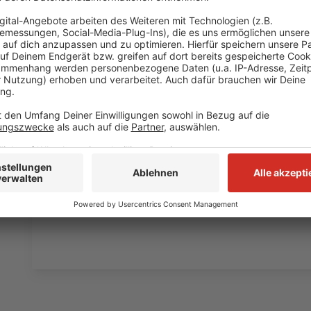
powered by
Usercentrics Co
Anzeige
Platform
©
Copyright Carole Bethuel
Bruno und Malik bieten den Kids einen lebenswertes Lebe
beiden Freunde dringend angewiesen.
Anzeige
©
Copyright Carole Bethuel
Die Skepsis wächst - gibt es noch eine Zukunft für die 
Anzeige