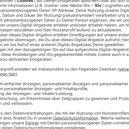
Wir benötigen Ihre Z
den YouTube Video
laden!
Wir verwenden einen S
Drittanbieters, um V
einzubetten. Dieser Servi
Ihren Aktivitäten sammeln.
die Details durch und s
Nutzung des Service zu, 
anzusehen
Mehr Informati
Bruno und Malik kämpfen für ihre autistischen Freun
Akzeptieren
können. Oder gibt es doch noch einen Ausweg?