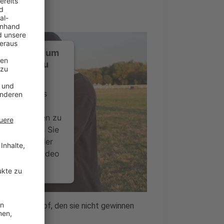
ustimmung, um
-Service zu
ervice eines
ideoinhalte
ce kann Daten zu
 Bitte lesen Sie
timmen Sie der
um dieses Video
.
onen
de einen Kampf, den sie nicht gewinnen