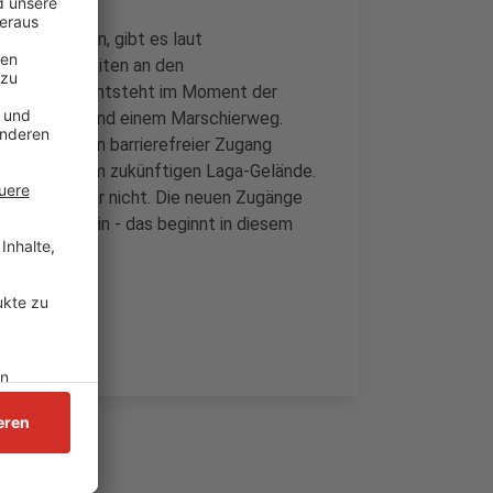
tfinden kann, gibt es laut
rten die Arbeiten an den
tz kommend entsteht im Moment der
übergängen und einem Marschierweg.
- hier soll ein barrierefreier Zugang
Bäume auf dem zukünftigen Laga-Gelände.
 demnach aber nicht. Die neuen Zugänge
t fertig sein - das beginnt in diesem