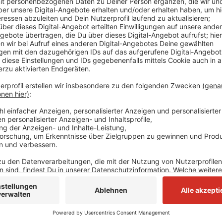
Bevor die Veranstaltung dort im kommenden Jahr stat
Stadtverwaltung noch einiges zu tun. Erst einmal sta
Eingangsbereichen des Geländes. Vom Wenderspla
sogenannte Eingang West - unter anderem mit Bahn
Auch am Eingang Ost wird in nächster Zeit gearbeitet 
entstehen. Außerdem pflanzt die Stadt rund 1.000 
Zu Verkehrseinschränkungen führen die Bauarbeiten
sollen dann noch vor dem Neusser Bürger-Schützenfes
Jahr am 30. August.
Anzeige