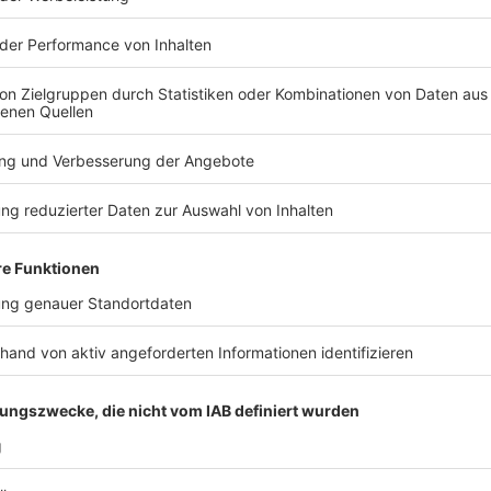
eine Betriebsunterbrechung aus, wird er nach Möglic
Vorverlegung oder Nachholung bedarf es der Zustim
handelt sich um eine unerhebliche Verschiebung; als 
Verschiebung am gleichen Tag. In den genannten Fäl
Vertrag zurückzutreten.
6
Die PFD gewährleistet die technisch einwandfreie A
Werbekundenaufträge. Die vereinbarte Sendezeit bzw.
möglich und nach Maßgabe von Ziffer 5. eingehalten
unterschiedlichen Zeiten in den Abendstunden ausge
ausgestrahlt. Im Falle eines Mangels oder des Ausfa
lediglich Anspruch auf Wiederholung der Ausstrahlun
keinerlei Gewähr. Schadenersatzansprüche wegen de
Schaltung sind ausgeschlossen, soweit sie nicht auf 
beruhen. Der Auftraggeber hat Mängel unverzüglich s
Reklamationen werden nicht berücksichtigt. Es beste
Audiospots auch im Simulcaststream ausgestrahlt w