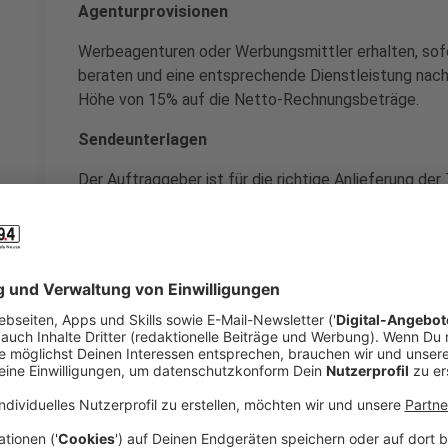
Agenturprovisionen
Werbeagenturen oder Werbungsmittler erhalten, sofe
beraten und eine entsprechende Dienstleistung nach
Höhe von 15% auf die Netto-Rechnungsbeträge.
Sendeunterlagen
Der Auftraggeber ist für die richtige Anlieferung de
werden benötigt: Einschaltplan, DAT, CD, MP3- oder
dBFS (digital) +6 dBu (analog)) per E-Mail (fkw@pre
den Kunden und das Produkt. Außerdem GEMA-Angab
Musikdauer in Sekunden (fehlen diese Angaben, enth
Musik). Von den Texten muß eine schriftliche Kopie 
Änderungen des Ausstrahlungsmotivs oder Umbuchu
der vorherigen schriftlichen Zustimmung des Sender
Die PFD, die Sender bzw. der Programmanbieter könn
Werbespots bzw. des jeweiligen Werbeblocks dem A
Kundenbeleg überlassen. Die PFD weist die Kunden b