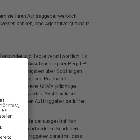
rn sie Ihren Auftraggeber werblich
weisen können, eine Agenturvergütung in
r Tonbänder und Texte verantwortlich. Es
 Wave-Datei (Aussteuerung der Pegel: -9
ssefunk.de), Angaben über Spotlängen,
en: Komponist und Produzent,
ält der Spot keine GEMA-pflichtige
mitgeliefert werden. Nachträgliche
ngen durch den Auftraggeber bedürfen
s.
en Mitschnitte der ausgestrahlten
uftraggeber und anderen Kunden als
zw. den Auftraggeber daraufhin, dass