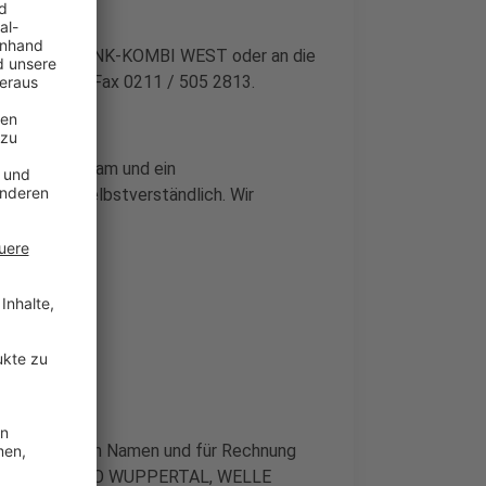
Sender der FUNK-KOMBI WEST oder an die
 505 2811, Fax 0211 / 505 2813.
ssionelles Team und ein
atung ist selbstverständlich. Wir
werbung
et im eigenen Namen und für Rechnung
ERTAL, RADIO WUPPERTAL, WELLE