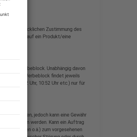
rf der ausdrücklichen Zustimmung des
ich jeweils auf ein Produkt/eine
eschränken.
nicht den Werbeblock. Unabhängig davon
landesweite Werbeblock findet jeweils
52 Uhr, 09:52 Uhr, 10:52 Uhr etc.) nur für
it eingehalten, jedoch kann eine Gewähr
nicht gegeben werden. Kann ein Auftrag
roranschlägen o.ä.) zum vorgesehenen
 infolge technischer Störung oder durch