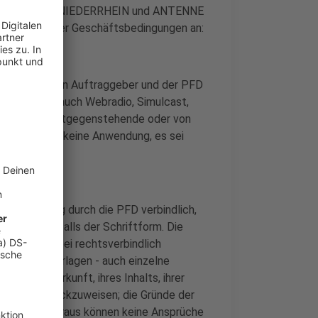
SG, ANTENNE NIEDERRHEIN und ANTENNE
r Allgemeiner Geschäftsbedingungen an:
rtrag zwischen Auftraggeber und der PFD
ternet (u.a. auch Webradio, Simulcast,
gen Sender. Entgegenstehende oder von
bers finden keine Anwendung, es sei
 zugestimmt.
 Bestätigung durch die PFD verbindlich,
gkeit ebenfalls der Schriftform. Die
nden. Auch bei rechtsverbindlich
, Sendeunterlagen - auch einzelne
n ihrer Herkunft, ihres Inhalts, ihrer
ualität, zurückzuweisen; die Gründe der
geteilt. Hieraus können keine Ansprüche