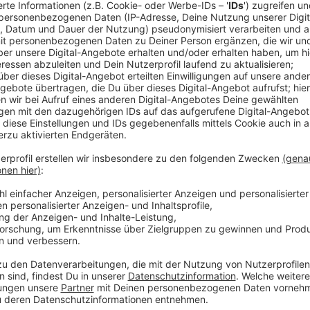
eine weitergehende Nutzung nicht erlaubt ist.
Sendeunterlagen werden erbeten an die einzelnen 
FUNK-KOMBI WEST c/o PFD Pressefunk, Tel. 0211 /
Spotproduktion
Für die Produktion Ihres Funkspots stehen ein profe
Produktionsstudio zur Verfügung. Eine kostenlose Ber
unterbreiten Ihnen gerne ein Angebot.
Anzeige
Allgemeine Geschäftsbedingungen - Radio
Anzeige
Die PFD Pressefunk GmbH (nachfolgend "PFD") biet
der Sender ANTENNE DÜSSELDORF, RADIO NEAND