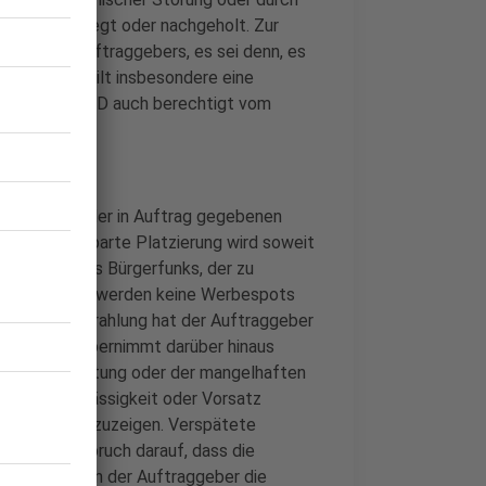
hkeit vorverlegt oder nachgeholt. Zur
mung des Auftraggebers, es sei denn, es
unerheblich gilt insbesondere eine
len ist die PFD auch berechtigt vom
usstrahlung der in Auftrag gegebenen
 die vereinbarte Platzierung wird soweit
. Während des Bürgerfunks, der zu
strahlt wird, werden keine Werbespots
lls der Ausstrahlung hat der Auftraggeber
g. Die PFD übernimmt darüber hinaus
r Nichtschaltung oder der mangelhaften
grober Fahrlässigkeit oder Vorsatz
chriftlich anzuzeigen. Verspätete
ht kein Anspruch darauf, dass die
erden. Sofern der Auftraggeber die