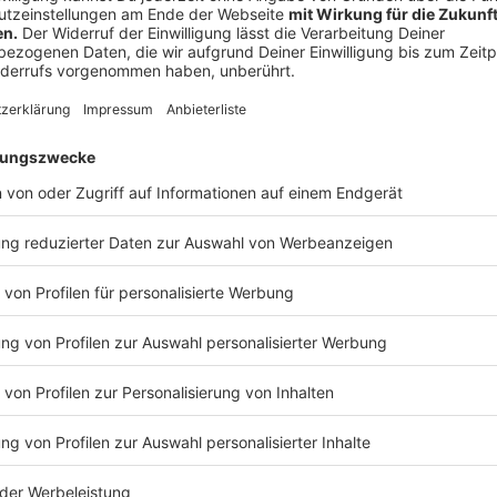
geltend gemacht werden.
3
Die Ausstrahlung von Verbund-/Klickerwerbung beda
Senders/ der Sender. Der Werbekundenauftrag muss s
Dienstleistung des beauftragenden Unternehmens b
4
Die PFD bestätigt jeweils nur die Sendestunde und 
ist der landesweite Werbeblock (ca. XX:52 Uhr, der 
stündlich immer um die gleiche Uhrzeit statt; Bsp: 08:
landesweite Werbung vorbehalten.
5
Die vereinbarten Sendezeiten werden nach Möglichke
für die Einhaltung oder eine bestimmte Reihenfolge 
aus Gründen des Programms (Naturkatastrophen, Ter
Sendetermin nicht ausgestrahlt werden oder fällt er