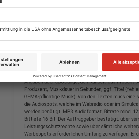
Ausstrahlung des Spots auch im Simulcaststream wü
beauftragen.
7
Der Auftraggeber verpflichtet sich, die sendefähig
vor der Erstausstrahlung dem Sender zur Verfügung 
besonderen Vereinbarung. Kommt er dieser Verpflicht
behält die PFD den Anspruch auf das vereinbarte Ent
sein. Es werden für die Audiospots benötigt: Einsch
(Aussteuerung der Pegel: -9 dBFS (digital) +6 dBu (
Angaben über Spotlänge, den Kunden, das Produkt
Produzent, Musikdauer in Sekunden, ggf. Titel (fehl
GEMA-pflichtige Musik). Von den Texten muss eine sc
die Audiospots, welche im Webradio oder im Simulca
werden benötigt: MP3 Audioformat, Bitrate mind. 12
Bittiefe 16 Bit. Der Auftraggeber bestätigt, über sä
Leistungsschutzrechte sowie über sämtliche weitere
Werbespots erforderlichen Umfang zu verfügen. Er ü