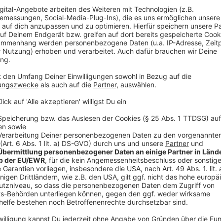
NIEDERRHEIN, RADIO 90,1, NE-WS 89.4, RADIO R
AC Werbekundenaufträge unter Anwendung folgende
1
Werbekundenauftrag im Sinne dieser AGB ist der Ve
über die Verbreitung von Werbung im Rundfunk und In
Radio Apps etc.) auf Werbeplattformen der jeweili
diesen AGB abweichende Bedingungen des Auftragge
denn, PFD hat ihrer Geltung ausdrücklich schriftlich
2
Werbekundenaufträge werden erst nach schriftlicher
Änderungen und Nebenabreden bedürfen zu ihrer Gülti
minimale Spotlänge pro Einzelkunde beträgt 10 Seku
angenommenen Aufträgen behält sich der Sender vor
Werbespots - nach einheitlichen Grundsätzen, z.B. wege
Form, häufiger Wiederholung oder ihrer technischen Q
Ablehnung werden dem Auftraggeber auf Anfrage mit