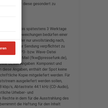
nscht, hat er diese gesondert zu
en Unterlagen bis spätestens 3 Werktage
zu stellen, Abweichungen bedürfen einer
ung nicht oder nur unvollständig nach,
gelt, ohne zur Sendung verpflichtet zu
altplan, CD, MP3- bzw. Wave-Datei
analog)) per E-Mail (fkw@pressefunk.de),
 sowie GEMA-Angaben: Komponist und
en diese Angaben, enthält der Spot keine
hriftliche Kopie mitgeliefert werden. Für
ststream ausgeliefert werden sollen,
8 kbp/s, Abtastrate 44.1 kHz (CD-Audio),
mtliche Urheber- und
 Rechte in dem für die Ausstrahlung des
bernimmt die Haftung für den Inhalt