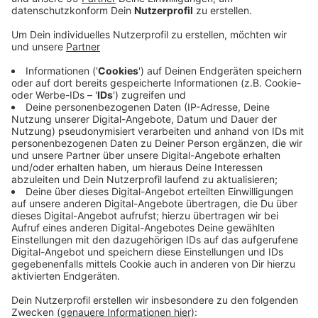
Anzeige
Das NRW-Umweltministerium hat die Badegewässer
getestet. Jedes Jahr werden über 100 Badestellen in
NRW auf ihre Wasserqualität hin untersucht. Wie in den
letzten Jahren auch, gab es bei den Badeseen in
Kaarst und Dormagen keine Auffälligkeiten. Sie
bekamen wieder die höchste Bewertung mit drei
Sternen - also beste Wasserqualität. Untersucht wird
das Wasser zum Beispiel auf chemische Substanzen -
aber auch auf Bakterien. Der Kaarster See und auch
der Nievenheimer See in Dormagen sind seit dem 1.
Mai geöffnet - zumindest bei gutem Wetter. Bisher
kamen laut dem Betreiber - den Kreiswerken
Grevenbroich - insgesamt rund 800 Besucher.