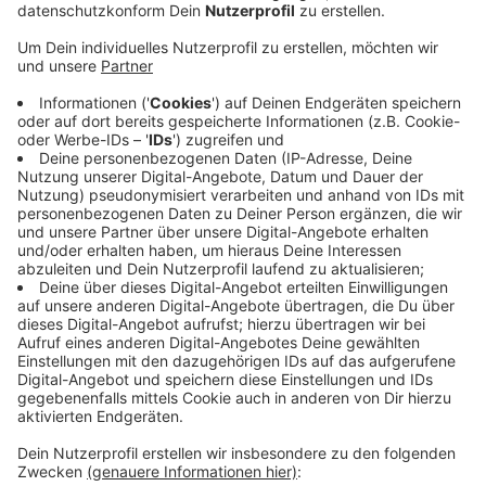
Anzeige
Die Regiobahn sperrt eigenen Angaben nach den
Bahnübergang Gustav-Heinemann-Straße. Demnach
hängt die Sperrung mit der Elekrifizierung der S28-
Strecke zusammen. Nach und nach schreiten die
Arbeiten voran. Laut Stadt ist zum Beispiel der
Übergang am Kaarster Bahnhof bereits vollständig
erneuert worden. Die aktuellen Arbeiten am
Bahnübergang Gustav-Heinemann-Straße betreffen ab
Mittwoch (11.6.) voraussichtlich auch Schüler auf
ihrem Schulweg. Sie sollen gut eine Woche (bis 18.06.)
andauern, heißt es von der Regiobahn. Für Bahnfahrer
ist bereits ein Schienenersatzverkehr eingerichtet.
Mehr dazu findet Ihr hier!
Anzeige