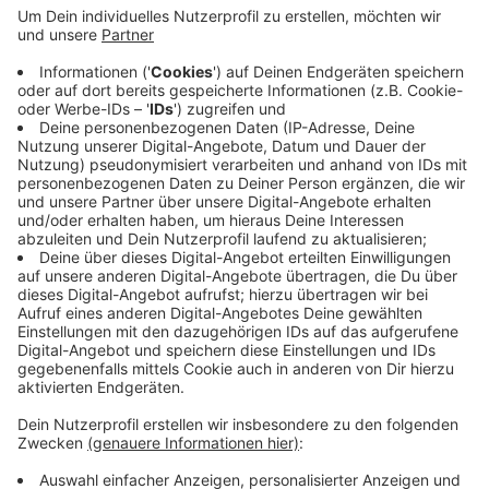
Wegen Straßenbauarbeiten ist die Walhovener Straße
in Rheinfeld laut der Stadt gesperrt. Eine Umleitung ist
ausgeschildert und eine zusätzliche
Rechtsabbiegespur eingerichtet. Die Arbeiten sollen
noch bis Anfang September dauern. Auch in Jüchen
starten am Montag Bauarbeiten. Die Robert-Bosch-
Straße wird ausgebaut. Den Verkehr soll das aber erst
Anfang Oktober beeinträchtigen. Dann wird dort die
Asphaltdecke erneuert.
Anzeige
Anzeige