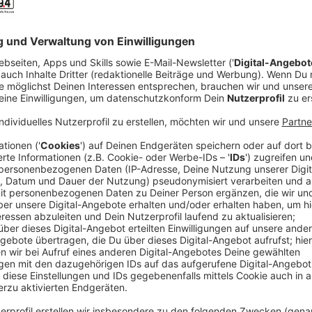
Der Einsatz auf dem Grundstück des Hundehalters ist
Mitarbeiter des Veterinär- und Ordnungsamtes waren 
kam zu einem Gerangel. Einen Hund fanden die Ermittl
wurden beschlagnahmt. Laut Gericht geschah dies zur
gehalten worden, auch seien sie nicht richtig gefütte
Kreis an neue Halter weitervermittelt werden. Wir ste
Anzeige
NE-WS 89.4 | Beitrag zum Anhö
Besuch bei den Kuvasz-Hunde
Anzeige