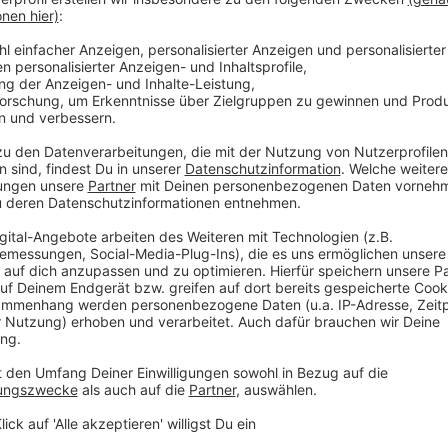
Mit NE-WS 89.4-Reporterin Katharina Hückels haben die