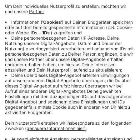
Anzeige
Sie sollen eine Firma aus Korschenbroich um rund
120.000 Euro betrogen haben. Einer der Angeklagten
hatte laut Gerichtsunterlagen bei der Firma als
Einkäufer gearbeitet. Hier soll er bei der Scheinfirma
seines Kompagnons im großen Stil Waren gekauft
haben, die es aber gar nicht gab. Das Geld dieser
Falscheinkäufe sollen die beiden für sich behalten
haben.
Anzeige