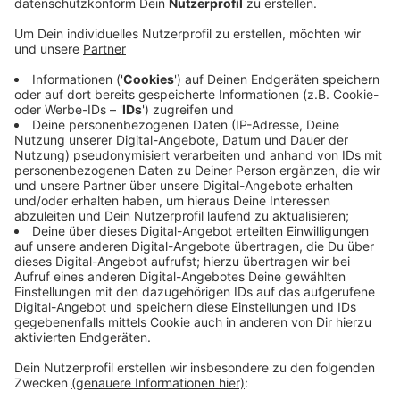
Zunächst sollen ausgewählte Kitas die verlängerten
Öffnungszeiten als Pilotprojekt anbieten. Losgehen
soll es nach den Herbstferien. In der Elternumfrage
hatte sich abgezeichnet, dass eine Öffnungszeit
zwischen 7 und 18 Uhr wünschenswert sei.
Verschiedene Träger von Kita-Einrichtungen haben
bereits ihre Bereitschaft gezeigt, bei dem Pilotprojekt
dabeizusein. Finanziell wird das Projekt vom Land NRW
unterstützt. Für Dormagen stehen 270.000 Euro zur
Verfügung. Bei der Elternumfrage kam heraus, dass
viele Eltern ihren Bedarf nicht mit den aktuellen
Betreuungszeiten decken können. Knapp 600 Eltern
hatten sich an der Umfrage beteiligt.
Anzeige