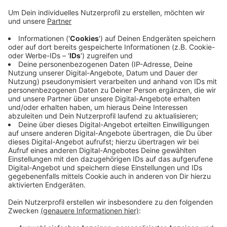
Anzeige
Die Borussia wartet seit vier Ligaspielen auf einen
Sieg. Anstoß in Hoffenheim ist am Samstag (18.12.)
um 15:30 Uhr. Der 1. FC Köln spielt erst am
Sonntagabend (19.12.) zuhause gegen den VfB
Stuttgart. Los geht es um 17:30 Uhr. Fortuna
Düsseldorf verlor am Freitagabend (17.12.) in der
zweiten Fußball-Bundesliga zuhause gegen den SV
Sandhausen mit 0:1.
Anzeige