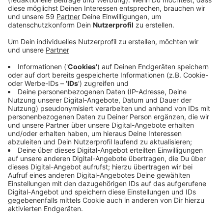
Veröffentlicht:
Freitag, 24.07.2020 07:17
Anzeige
NE-WS 89.4-Reporter Jens Rustemeier war zu Besuch
in der tierlieben Kita und hat sich die Aufgaben eines
Kita-Hundes ganz genau angeguckt...
Anzeige