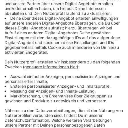
Allgemeine Buchungstipps
Anzeige
Die Expedia Group empfiehlt bis Februar zu buchen, da
es bis dorthin noch Frühbucher-Rabatte gibt. Auch das
„Reisebüro am Rathausplatz“ in Kaarst-Büttgen gibt
diesen Tipp, denn nach Februar würden die Preise
immer weiter steigen und vermeintliche Last-Minute-
Schnäppchen lohnen sich oft nicht. Außerdem wird
empfohlen bei der Wahl des Reiseziels flexibel zu sein
und Angebote von verschiedenen Orten miteinander zu
vergleichen, um letzten Endes das beste Preis-
Leistungs-Verhältnis zu haben. Auch für die Reisedauer
gibt es eine Empfehlung von der Expedia Group.
Urlauber sollten mindestens eine Woche bleiben, da es
ab einer Reisedauer von einer Woche im Schnitt
Ersparnisse von 10 % gäbe. Außerdem soll bei FeWo-
direkt darauf geachtet werden, dass neu inserierte