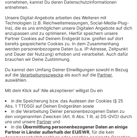
Angebote gebucht werden, denn die ersten drei
Kunden sparen im Schnitt 20 %. Zudem soll die
Landkarten-Funktion verwendet werden, da mit ihr alle
Unterkünfte im Umkreis angezeigt werden
(Quellen:
Expedia Group und Reisebüro am Rathausplatz in
Kaarst)
.
Anzeige
Reiseziele innerhalb Deutschlands
Anzeige
Bei deutschen Reisezielen ist die Nachfrage aus dem
Inland sehr groß. Die Gründe dafür sind vielseitig:
angenehme Temperaturen, eine bequeme Anreise mit
dem eigenen Auto und viele familienfreundliche