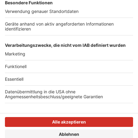
Gardasee, Italien: bis 9. Februar 2025
* Daten basieren auf dem Zeitpunkt, wann 50% der
FeWo-direkt Buchungen für die jeweilige Region
vorliegen. (Quelle: Expedia-Group)
Anzeige
Anzeige
Anzeige