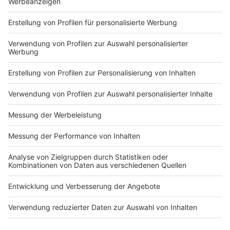
Vorpommern: bis 2. März 2025
Ostfriesland, Niedersachsen: bis 2. März 2025
Vorpommern-Greifswald, Mecklenburg-
Vorpommern: bis 16. März 2025
Schwarzwald, Baden-Württemberg: bis 16. März
2025
Ausland:
Balearische Inseln, Spanien: bis 12. Januar 2025
Provinz Alicante, Spanien: bis 26. Januar 2025
Tirol, Österreich: bis 26. Januar 2025
Algarve, Portugal: bis 2. Februar 2025
Côte d’Azur, Frankreich: bis 2. Februar 2025
Istrien, Kroatien: bis 2. Februar 2025
Zeeland, Niederlande: bis 2. Februar 2025
Toskana, Italien: bis 2. Februar 2025