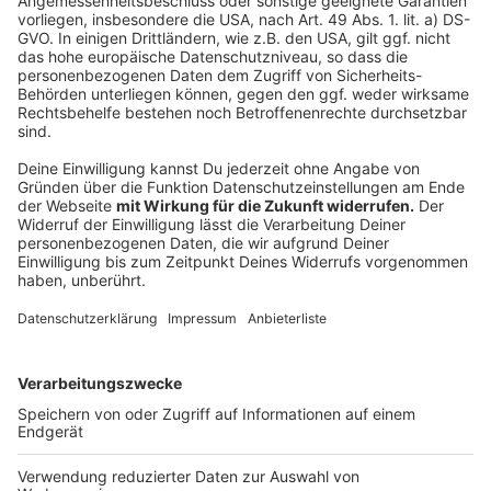
Unterkünfte. Die Reisen innerhalb Deutschlands
konnten bisher immer etwas später gebucht werden,
mittlerweile sind aber auch diese beliebter geworden,
sodass auch dort die Empfehlung gilt, möglichst bald
zu buchen. Denn aufgrund von Hitzewellen oder
ähnlichem kommen auch immer mehr Urlauber aus
Übersee.
(Quelle: Expedia Group)
Anzeige
Empfohlene Stichtage bei der Buchung*
Anzeige
Deutschland:
Nordfriesland, Schleswig-Holstein: bis 9. Februar
2025
Nordwestmecklenburg, Mecklenburg-