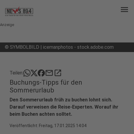
menu
Anzeige
©
SYMBOLBILD | icemanphotos - stock.adobe.com
mail
open_in_new
Teilen:
Buchungs-Tipps für den
Sommerurlaub
Den Sommerurlaub früh zu buchen lohnt sich.
Darauf verweisen die Reise-Experten. Worauf ihr
beim Buchen achten solltet.
Veröffentlicht:
Freitag, 17.01.2025 14:04