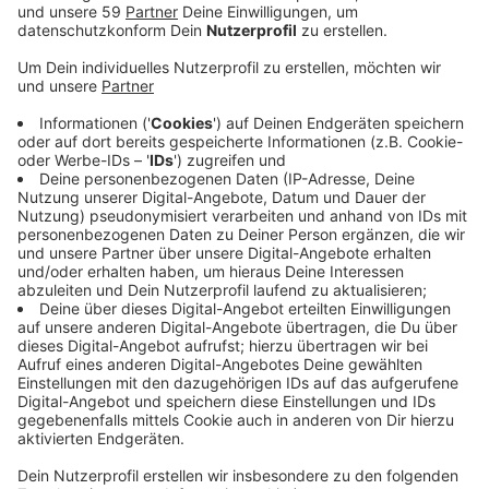
Veröffentlicht:
Freitag, 09.05.2025 06:41
Anzeige
Autos, Motorräder oder auch Fahrräder - die
Bundesanstalt für Straßen- und Verkehrswesen
möchte eigenen Angaben nach herausfinden, wo
beispielsweise besonders viele oder wenig unterwegs
sind. Das Ziel der bundesweiten
Straßenverkehrszählung ist demnach nämlich mehr
Wissen über das Verkehrsaufkommen. Dafür hängen
jetzt an zehn Standorten in Grevenbroich kleine
schwarze Kästen, die per Video Kraftfahrzeuge alle
Art und Radfahrer zählen, heißt es von der Stadt. Bis
voraussichtlich Mitte September laufe die Zählung.
Die kompletten Ergebnisse plant die zuständige