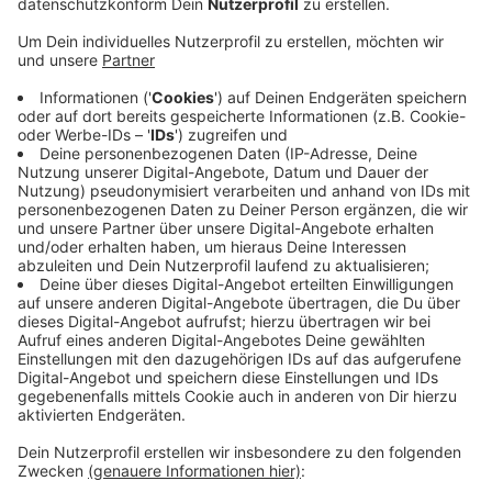
Anzeige
Die Menschen in den östlichen Jüchener Stadtteilen
Gierath, Gubberath, Bedburdyck und Stessen bilden
zusammen mit Grevenbroich, Rommerskirchen und
Dormagen einen Wahlkreis. Das sind rund 3400
Wahlberechtigte. Der weitaus größere Teil der
Jüchener mit rund 15.000 Wahlberechtigten bildet wie
bisher eine Einheit mit Korschenbroich Kaarst und
Meerbusch. Die neuen Wahlkreisgrenzen sind Folge
einer vor einem Jahr beschlossenen Änderung des
Landeswahlgesetzes. Für die Stadt Jüchen bedeutet
diese Änderung nur wenig organisatorischen
Mehraufwand, heißt es aus dem Rathaus.
Anzeige