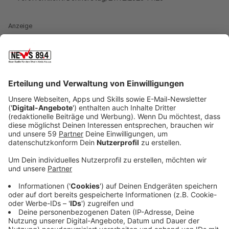
Anzeige
Das wirklich erste Revolverheld Album
Anzeige
Kurz vor Weihnachten konnten wir Johannes Strate
von den Vorbereitungen zur Revolverheld-Tour im
Januar loseisen. Der hatte grade erst die Proben vor
Freunden und Familien der Band hinter sich und seine
Stimme hörte sich noch etwas angeschlagen an. Das
könnte auch daran liegen, erzählt Strate im Interview
mit Laura Potting, dass er auf "R/H/1" neue Töne
anschlägt. Dafür hat er sich sogar extra Unterstützung
von einem "Schrei"-Coach aus den USA geholt. Das
passt auch zu den anderen Entwicklungen bei