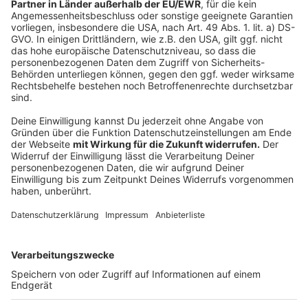
Wir benötigen Ihre
Zustimmung, um den YouTube
Video-Service zu laden!
Wir verwenden einen Service eines
Drittanbieters, um Videoinhalte
einzubetten. Dieser Service kann
Daten zu Ihren Aktivitäten
sammeln. Bitte lesen Sie die
Details durch und stimmen Sie der
Nutzung des Service zu, um dieses
Video anzusehen.
Mehr Informationen
Revolverheld - R/H/1 (Trailer 3)
Akzeptieren
Anzeige