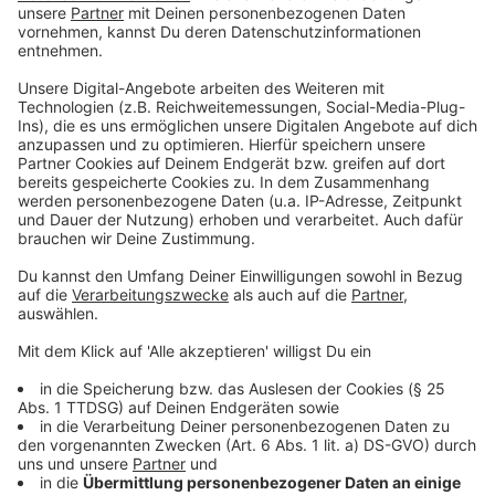
Eine weitere Besonderheit: Das Album "R/H/1" wird es
nicht im Handel und auch nicht im Stream geben
erklärt Johannes Strate. Die neue Scheibe wird es nur
beim Konzert geben. Das heißt live ist die erste
Möglichkeit das Album zu hören. Alle Ticketkäufer
bekommen dann direkt nach dem Konzert das Album
auf Vinyl, eine Album-CD, einem Downloadcode.
Anzeige
Revolverheld-Konzerte in NRW:
07.01.24 in Köln
11.01.24 in Oberhausen
Anzeige