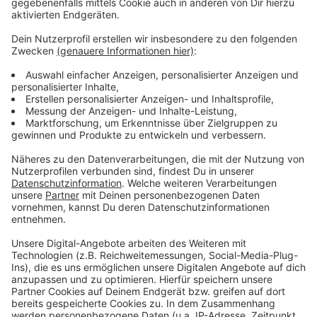
Anzeige
Das zufälligste Wissen der Welt mit Hendrik
Frost
Anzeige
Das gesamte Wissen ist immer dabei: Dank
Smartphone und Wikipedia haben die meisten von uns
quasi das sämtliches Wissen der Menschheit ständig
in der Hosentasche. Immerhin gibt es fast 3 Millionen
deutsche Wikipedia-Artikel. Und unser Moderator
Hendrik Frost dachte sich: 'Es wird Zeit, dass sich das
alles mal jemand durchliest!'
Anzeige