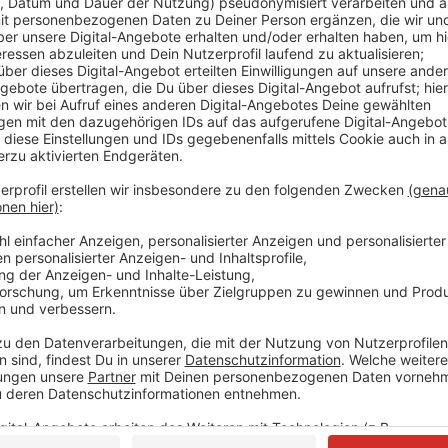
Comedy
Der Atzeventskalender - Türc
Geschenke
Anzeige
Das ist der Atzeventskalender
Anzeige
Wir öffnen mit euch jeden Tag ein Türchen. Dazu ha
Türchensteher organisiert. Atze Schröder bringt un
frei Haus. Lustig, (be)sinnlich und mit Locken. Und je