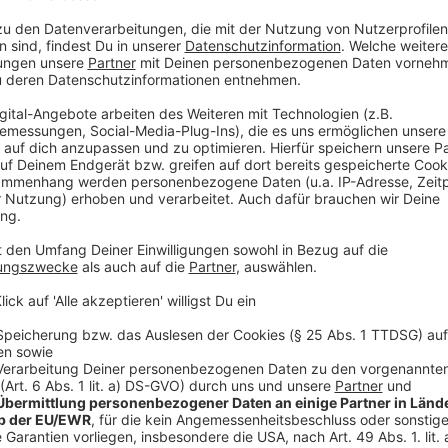
1 Cox Orange Apfel
Blutwurst nach Geschmack
Anzeige
Und so bereitet ihr das Essen zu
Anzeige
Die Butter schmelzen lassen. Blutwurst und das 
Danach das Mehl unterheben. Apfel in kleine Wü
mit Salz und Pfeffer abschmecken.
In Förmchen füllen und bei 180°C für 10 min bac
Anzeige
Das ist der Kitchen Club by Nelson Müller