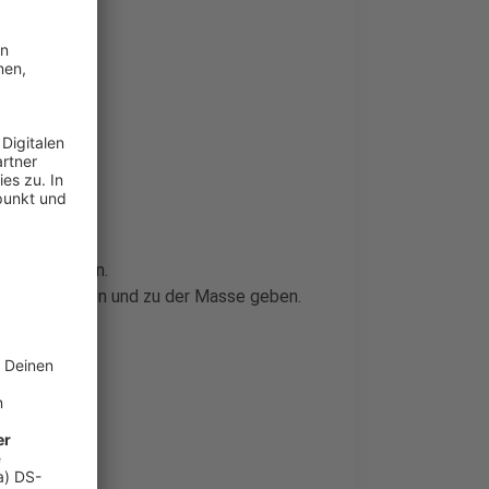
Ei untermixen.
rfel schneiden und zu der Masse geben.
ken.