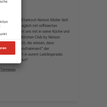
che im Radio. Starkoch Nelson Müller lädt
orgt er uns täglich mit raffinierten
Nelson nimmt uns mit in seine Küche und
ochs ein. Der Kitchen Club by Nelson
r alle von euch, die wissen, dass
o. Das ist "Foodtainment" der
kann. Serviert in eurem Lieblingsradio.
wenn's schmeckt!"
 Terminen
.