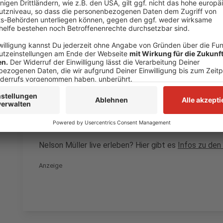
Anzeige
Bei euch läuft das Radio in der Küche, bei uns die Kü
uns exklusiv in seinen Kitchen Club ein. Ab sofort vers
Rezepten zum Nachkochen oder Nachkochen lassen. 
weiht uns in die Geheimnisse eines bekannten Profik
Müller ist etwas für alle Gourmets und Gourmüsen. Fü
Kardamom ein Gewürz ist und kein Ersatzteil fürs Aut
Extraklasse. Feinste Küche, die man überall genießen 
Bon Appetit - oder wie Nelson es sagt: "Macht nix, 
Nelson Müller live erleben? Hier gibt es
Infos zu den
Anzeige