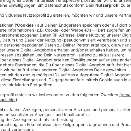
Comedy
Der Kitchen Club by Nelson Mül
Anzeige
Das Rezept: "Blutwurst-Muffin"
Anzeige
Zutaten:
50g Butter
1 Ei
20g Mehl