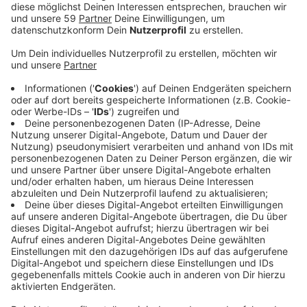
Nach Angaben der Bahn werden die Bahnhöfe in Neuss,
Grevenbroich, Jüchen-Hochneukirch und
Rommerskirchen auf Vordermann gebracht. Ziel ist es,
die Stationen für die Fahrgäste
aufzuhübschen. Bahnsteige, Treppen, Tunnel und
Aufzüge - Reinigungsteams werden dort hartnäckige
Kaugummis und Graffiti entfernen. Außerdem werden
sie gereinigt und auch kleinere Reparaturen sollen
erledigt werden. Das bundesweite Sofortprogramm
der Bahn für Sicherheit und Sauberkeit wurde
gegenüber dem Vorjahr ausgeweitet. NRW-weit sind
diesmal über 200 Standorte bei der Reinigungsaktion
dabei. Die Städte können sich auch an der Aktion
beteiligen, um das Bahnhofsumfeld direkt mit zu
säubern. Bahnkunden können kaputte und
verschmutzte Stellen in Bahnhöfen auch jederzeit an
die Bahn melden.