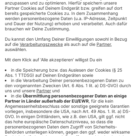
ein gefeierter Politiker. Das sollte sich nach seinem
Aufenthalt auf Ibiza schlagartig ändern.
Anzeige
©
Copyright: Sky Original Produktion
Er zog im Hintergrund die Fäden für das Treffen: Der
Detektiv Julian H. - sein Video sollte später
millionenfach geklickt werden.
Anzeige
Anzeige