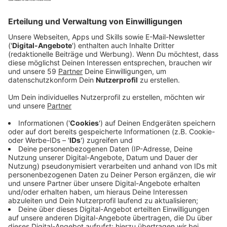
Strache (Andreas Lust) zu sehen.
Veröffentlicht:
Mittwoch, 13.10.2021 17:38
Anzeige
Koksend war der Vizekanzler offensichtlich nicht nur
zur Entspannung auf der balearischen Partyinsel zu
Gast. Denn im Video war auch eine vermeintliche
russische Oligarchin zu sehen, mit der Strache
versuchte, politische Klüngeleien auszuhandeln. Wie
sich später rausstellte, war das Zusammentreffen
geplant. Ein gewisser Julian H. (Nicholas Ofczarek)
hatte das Treffen fingiert, um das Video später an die
Presse zu verkaufen…
Streaming-Dienst: Sky Ticket