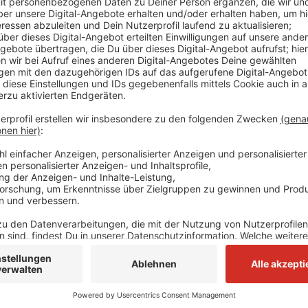
Die gibt es schon seit dem Jahr 2012 in den Bereiche
Kooperation auch auf andere Fachbereiche ausgedeh
Erik Lierenfeld für Dormagen und Martin Mertens f
Leitern verschiedener Abteilungen aus den Rathäus
soll jetzt in weiteren Gesprächen der Fachabteilun
Anzeige