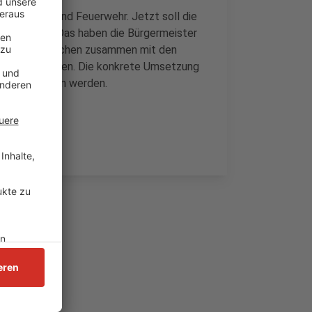
n Finanzen und Feuerwehr. Jetzt soll die
nt werden. Das haben die Bürgermeister
ür Rommerskirchen zusammen mit den
ern beschlossen. Die konkrete Umsetzung
gen besprochen werden.