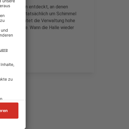
ehrere Stellen entdeckt, an denen
n, ob es sich tatsächlich um Schimmel
rsache vermutet die Verwaltung hohe
üftungsanlage. Wann die Halle wieder