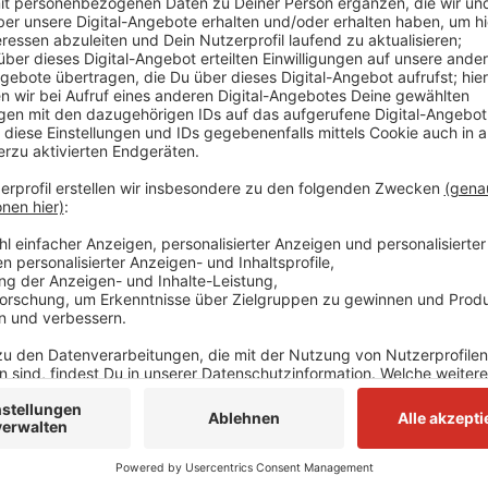
Mitarbeiter des städtischen Eigenbetriebs hätten m
möglicherweise Schimmel sei, heißt es. Um zu gucke
handelt, wurden laut Stadt Proben genommen. Als U
Luftfeuchtigkeit durch die Kälte und eine defekte L
freigegeben werden kann, steht noch nicht fest.
Anzeige