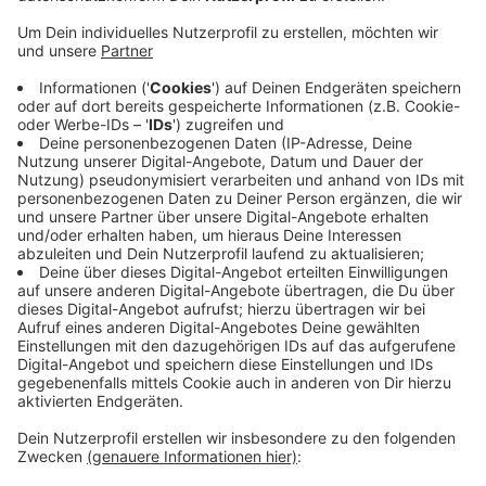
Anzeige
Dieses Ziel hat sich der Dormagener Pfarrer
Koltermann gesetzt. Er pilgert seit Samstagmorgen
von seiner Kirche in Dormagen-Nievenheim nach Köln
vor das Bischofshaus. Koltermann hatte schon vorher
offen Kritik an Kardinal Woelki und dessen Umgang mit
dem Missbrauchsskandal geübt. Dem Dormagener
Pfarrer ist es wichtig, nicht nur eisern an alten
Traditionen festzuhalten, sondern Menschen zu
verbinden und Brücken zu bauen.
Anzeige