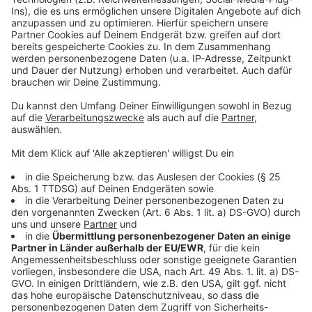
zahlreiche Tipps geben und von ihren Erfahrungen vor
einem Jahr im Lukas berichten. Übrigens: Auch hier
waren es drei Mädchen…
„Für die nächsten Drillinge kommen wir wieder
zum Lukas“, sagt Tabea Gennuso und lacht:
„Aber ernsthaft: Wir können das Haus nur
weiterempfehlen.“
Jeden Tag sind die Eltern zu ihrem Mädchen-Trio an
die Preußenstraße gefahren, jetzt werden sie Elisa,
Clara und Lea mit Hilfe der Großeltern in Kapellen
versorgen.
(Text: Lukaskrankenhaus)
Anzeige