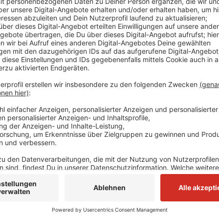
Laut der NEW liegt das am überarbeiteten Klimapake
Durchschnittsverbrauch von rund 12.000 Kilowattstu
demnächst rund 50 Euro mehr. Ein Single-Haushalt, 
bekommt, zahlt rund 25 Euro mehr pro Jahr. Anders s
Dormagen aus: hier bleiben die Preise für Trinkwasser 
Strompreis um rund einen Cent pro Kilowattstunde.
Anzeige