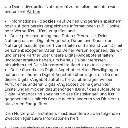
Durch diese Pause wollen Meerbusch, Grevenbroich,
Korschenbroich und Rommerskirchen eigener Aussage
nach Energie sparen. Zum Teil sollen die Mitarbeiter
aber auch Überstunden abbauen. Durch die
Schließungen müssen manche Angestellte allerdings
auch Urlaub nehmen. Die Bürgerbüros und
Standesämter sind zum Teil geöffnet. Dormagen,
Neuss, Kaarst, Jüchen und der Kreis planen dagegen
keine Weihnachtspause und lassen die Verwaltungen
offen.
Anzeige