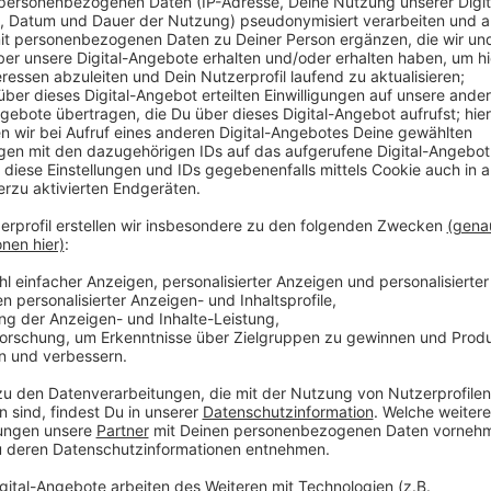
Comedy
Elvis Eifel - Der Podcast: "Alib
Anzeige
Anzeige
Vorstellen brauchen wir ihn euch nicht. Seit 2003 trei
seine Späße am Telefon mit seinen Hörerinnen und Hö
müssen am Ende mit lachen - wenn auch nicht immer. 
weitermachen möchte, benötigt er eure Unterstützun
dem mal ein Streich gespielt werden sollte? Dann nut
direkt in Kontakt! Er freut sich auf jede neue Nachric