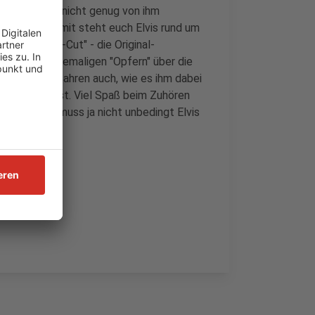
Und weil ihr nicht genug von ihm
gegangen. Somit steht euch Elvis rund um
 "Directors-Cut" - die Original-
ollegen und ehemaligen "Opfern" über die
lten. Wir erfahren auch, wie es ihm dabei
n gekommen ist. Viel Spaß beim Zuhören
lingelt. Es muss ja nicht unbedingt Elvis