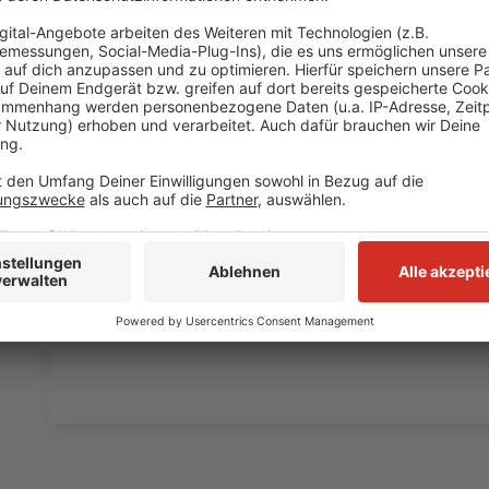
müssen am Ende mit lachen - wenn auch nicht immer. 
bekommen könnt, ist Elvis nun unter die Podcaster 
die Uhr zur Verfügung. Hier bekommt Ihr außerdem den
Telefonate in längerer Version. Elvis wird sich mit K
Telefonate aus den letzten zwei Jahrzehnten unterha
ergangen ist und wobei er selbst mal ins Schleuder
und bitte nicht erschrecken, wenn dabei das Telefon k
Eifel dran sein.
Anzeige
Anzeige