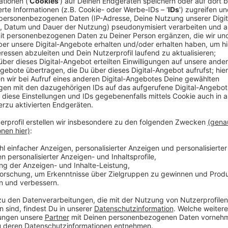
Anzeige
Comedy
Elvis Eifel - Der Podcast: "Tel
Anzeige
Anzeige
Vorstellen brauchen wir ihn euch nicht. Seit 2003 trei
seine Späße am Telefon mit seinen Hörerinnen und Hö