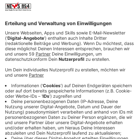
Anzeige
Die Tennisplätze im Rhein-Kreis Neuss werden jetzt so
schnell wie möglich wieder auf Vordermann gebracht.
Teilweise waren diese in der Kältewelle sogar zu
Eisflächen geworden. Jetzt sei die Nachfrage durch
die (eingeschränkte) Öffnung aber riesig, sagt der
Kreissportbund
:
Anzeige