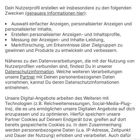
Geplante Infoveranstaltungen
Anzeige
Sie hat demnächst auch zwei öffentliche Infoabende
geplant: am 21.02. um 18 Uhr im GBG Kaarst und am
12.03. um 18 Uhr im Gymnasium Korschenbroich.
Anzeige
Anzeige