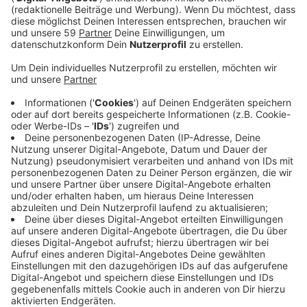
Anzeige
Gemeinsam wollen sie die Energiewende in der Region
vorantreiben. Jedes neu gewonnene Mitglied zahlt
zunächst 500 Euro ein. Von dem Geld will die
Genossenschaft jetzt eine Photovoltaikanlage auf
dem Dach eines Büttgener Baustoffhandels
installieren - auf einer Fläche von insgesamt 400
Quadratmetern. Der Strom soll dann komplett in das
öffentliche Netz eingespeist werden. Das Geld reicht
demnach auch noch für weitere solcher Anlagen. Man
sei zum Beispiel bereits mit Stadtverwaltungen im
Gespräch. In Zukunft soll der erzeugte Strom dann
nicht nur in direkter Umgebung erzeugt, sondern auch
vor Ort verbraucht werden, heißt es von der
Genossenschaft.
Anzeige