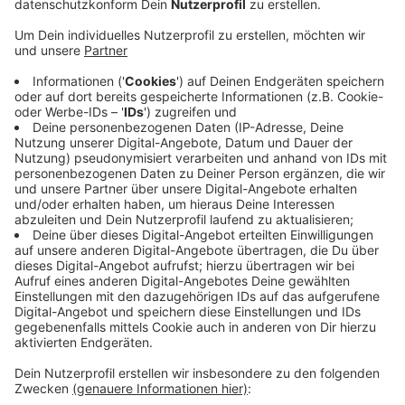
Anzeige
Er findet laut Veranstalter von 17 bis 22 Uhr auf dem
Dorf- und Festplatz statt. Angeboten werden
kulinarische Highlights aus aller Welt. Eigentlich sollte
die Premiere schon letzte Woche sein. Sie wurde
wegen des schlechten Wetters aber auf heute
verschoben. Der Feierabendmarkt in Korschenbroich-
Glehn morgen (13.05.) ist dagegen abgesagt. Laut
Betreiber ist die Wettervorhersage zu schlecht. Die
Veranstaltung ist demnach auf nächste Woche Freitag
verschoben (22.5.). Auch der Feierabendmarkt in Neuss
morgen ist wegen des Wetters abgesagt.
Anzeige