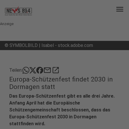
menu
Anzeige
©
SYMBOLBILD | Isabel - stock.adobe.com
mail
open_in_new
Teilen:
Europa-Schützenfest findet 2030 in
Dormagen statt
Das Europa-Schützenfest gibt es alle drei Jahre.
Anfang April hat die Europäische
Schützengemeinschaft beschlossen, dass das
Europa-Schützenfest 2030 in Dormagen
stattfinden wird.