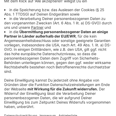
Oft hört man ja: Im Schützenverein sind nur Männer.
Stimmt auch manchmal, aber eben nicht immer. Die
Schützen-Stadtverband Dormagen begrüßt, dass auch
Frauen in den Vereinen mitwirken und um den Titel
Europa-König/Königing schießen. Ein weiteres
Vorurteil: Dass es nur ums Spaß haben und Trinken
geht. Gerade junge Leute hätten deswegen oft kein
Verständnis dafür, was eigentlich hinter einer
Bruderschaft steckt, so Manfred Klein:
Anzeige