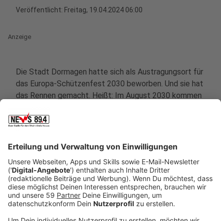
Veröffentlicht:
Freitag, 19.04.2024 06:00
Anzeige
Die Stadt Dormagen hatte sich als Austragungsort für
das Europa-Schützenfest 2030 beworben. Und sie hat
das Rennen gemacht. Heißt: Im August 2030 kommen
in Dormagen alle möglichen Schützenkönige und
Schützenköniginnen aus ganz Europa zusammen und
schießen um den Europa-Titel. Die Vorbereitungen
dafür laufen schon. So hat sich ein Verein gegründet,
der sich um Spenden und Sponsoren kümmert.
Anzeige
"Wir verbinden Menschen"