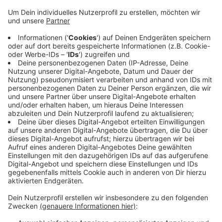
Anzeige
Konkret gäbe es demnach einen Schaden an der
Decke. Deshalb ist das Gelände aktuell geräumt und
gesperrt und wird derzeit von einem Fachunternehmen
gesichert. Die Stadt Dormagen will schauen, ob auf
dem Gelände dennoch ein Zelt errichtet werden kann,
in dem weiter die Fackeln gebaut werden können. Der
Bürger-Schützen-Verein Dormagen baut in der Halle
normalerweise die traditionellen Großfackeln.
Anzeige