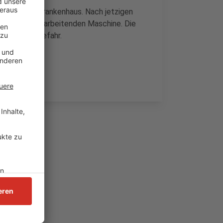
iftung ins Krankenhaus. Nach jetzigen
ner papierverarbeitenden Maschine. Die
tand keine Gefahr.