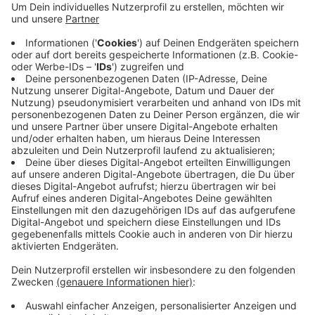
Anzeige
Wie die Neusser Feuerwehr mitteilt, waren Aluminium-
Späne auf einer Fläche von 50 Quadratmetern in Brand
geraten. Die Späne wurden in der Halle zur
Weiterverarbeitung gelagert. Die Feuerwehr setzte
Löschsand ein und bekam den Brand schnell unter
Kontrolle. Dennoch dauerte der Einsatz rund drei
Stunden. Verletzt wurde niemand.
Anzeige
Anzeige