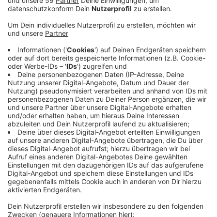
Flughafenchef Schnalke will 15 Prozent der
Betriebskosten einsparen - dazu gehören auch
Personalkosten. Insgesamt gehe es um 50 Millionen
Euro. Wie genau es für die 2.300 Mitarbeiter
weitergeht, steht aber noch nicht fest. Erst im
Dezember sollen genaue Pläne vorliegen. Angedacht
sind unter anderem auch Abfindungsangebote -
allerdings schließt der Flughafenchef
betriebsbedingte Kündigungen nicht komplett aus. Der
Düsseldorfer Flughafen leidet wie die gesamte
Luftfahrtbranche unter den Folgen der Corona-
Pandemie. Rund die Hälfte der Mitarbeiter befindet
sich noch in Kurzarbeit. Das Passagieraufkommen ist
um 80 Prozent zurückgegangen. Die monatlichen
Verluste liegen laut Flughafenchef bei 20 bis 30
Millionen Euro - und eine schnelle Besserung sei nicht
in Sicht.