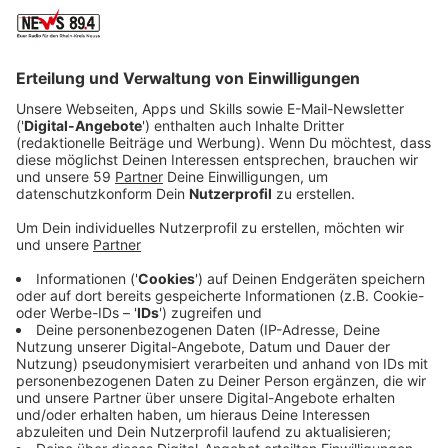
Veröffentlicht:
Sonntag, 16.10.2022 20:20
Anzeige
Es ist Liebe auf den ersten Blick und allen Hürden zum
Trotz planen die beiden junge Leute ihre gemeinsame
Zukunft in den USA. Auch wenn Lino
Anlaufschwierigkeiten in den Staaten hat und seine
Familie die Beziehung zu Amy nur bedingt toleriert,
folgt die Heirat und die Adoption eines kleinen
Mädchens. Doch dann wird bei Lino eine
lebensbedrohliche Krankheit diagnostiziert und Amy
muss sich mit dem Gedanken anfreunden, ihre
gemeinsame Tochter alleine großzuziehen. Ihre Familie
und Freunde geben den Beiden Hoffnung. Doch die
Lage ist ernst…
Streaming-Dienst: Netflix