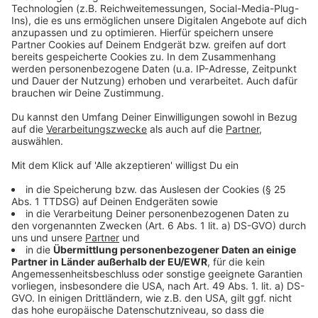
über Bord. Amy und Lino stehen plötzlich vor einem
Akzeptieren
Scherbenhaufen.
powered by
Usercentrics Consent
Anzeige
Management Platform
©
Copyright: Netflix
Amy verliebt sich schnell in den sympathischen Koch.
Gemeinsam wollen sie in die USA ziehen.
Anzeige
©
Copyright: Netflix
Kochen ist Linos Leidenschaft. Doch in den USA tut er
sich zu Beginn schwer, mit seiner Leidenschaft Geld
zu verdienen.