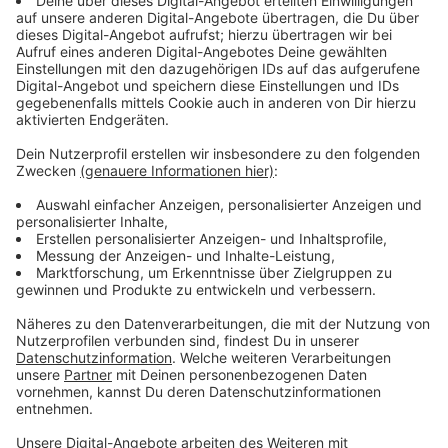
Anzeige
Wir benötigen Ihre
Zustimmung, um den YouTube
Video-Service zu laden!
Wir verwenden einen Service eines
Drittanbieters, um Videoinhalte
einzubetten. Dieser Service kann
Daten zu Ihren Aktivitäten
sammeln. Bitte lesen Sie die
Details durch und stimmen Sie der
Nutzung des Service zu, um dieses
Video anzusehen.
Mehr Informationen
Linos erschütternde Diagnose wirft all ihre Planungen