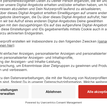
Wie die Stadtbetriebe mitteilt, können dabei Freiwil
aufsammeln - egal, ob im Wald, auf der Straße oder 
und Kitas nehmen auch private Gruppen daran teil, he
Interessierte können sich für den Frühjahrsputz anm
Städte Dormagen und Korschenbroich von Müll befre
Anzeige