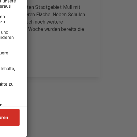
lige im gesamten Stadtgebiet Müll mit
auf einer anderen Fläche. Neben Schulen
ißt es. Und auch noch weitere
elden. Letzte Woche wurden bereits die
it.