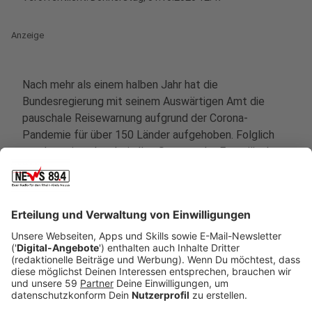
Anzeige
Nach mehr als einem halben Jahr hat die
Bundesregierung mit seinem Auswärtigen Amt die
pauschale Reisewarnung aufgrund der Corona-
Pandemie für über 150 Länder aufgehoben. Folglich
werden, wie schon bei allen Staaten der Europäischen
Union und des grenzkontrollfreien Schengen-Raums,
alle Länder einzeln bewertet.
Anzeige
Warnungen nur noch ab bestimmten
Grenzwert
Anzeige