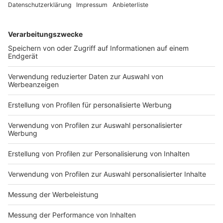
Botsuana, Brunei Darussalam, China, Cookinseln,
Dominica, Fidschi, Grenada, Hongkong, Japan,
Jordanien, Kambodscha, Kanada, Kiribati, Kuba, Laos,
Macau, Malaysia, Marshallinseln, Mauritius,
Mikronesien, Myanmar, Nauru, Neuseeland, Palau,
Ruanda, Salomonen, Samoa, Seychellen, Singapur, Sri
Lanka, St. Kitts und Nevis, St. Lucia, St. Vincent und
die Grenadinen, Südkorea, Taiwan, Thailand, Tonga,
Tunesien, Tuvalu, Uganda, Uruguay, Vanuatu und
Vietnam
Anzeige
Für das Land
Georgien
rät das Auswärtige Amt
"lediglich wegen der globalen Pandemielage zu
besonderer Vorsicht". Das bedeutet, dass in Georgien
wieder ohne Beschränkungen ein- und ausgereist
werden darf.