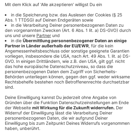
Aufenthaltserlaubnis könnten beispielsweise ins Land.
Ähnliches gilt für Kanada. Es gilt eine grundsätzliche
Einreisesperre. Ausgenommen davon sind kanadische
Staatsangehörige und Personen mit permanentem
Aufenthaltsstatus.
Anzeige
Nur ein Drittstaat erlaubt problemlose Ein-
und Ausreise
Anzeige
Strikte Einreisebeschränkungen herrschen in vielen der
47 Drittstaaten vor, für die es keine Reisewarnung
mehr gibt. Welche vom Auswärtigen Amt abgestuft
worden sind, seht ihr (in alphabetischer Reihenfolge)
hier: Antigua und Barbuda, Australien, Barbados,