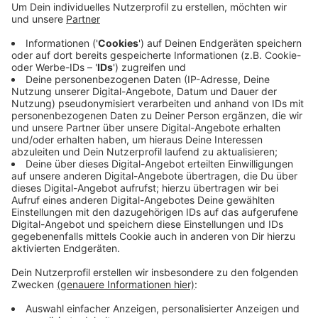
Warnungen werden nur noch ausgesprochen, wenn ein
Land den Grenzwert von 50 Neuinfektionen auf
100.000 Einwohner in den vergangenen sieben Tagen
reißt. In manchen EU-Ländern, zum Beispiel Schweden
oder Italien, gibt es seitens des Auswärtigen Amtes
keine Warnungen mehr und für Deutsche auch keine
Einreisebeschränkungen.
Anzeige
So einfach wird es Deutschen in Ländern außerhalb
des europäischen Kontinents zwar nicht gemacht,
doch für Fernreisen herrschen hier und da nun bessere
Voraussetzungen als noch vor wenigen Monaten.
Deshalb rät das Auswärtige Amt "aufgrund von
Reisebeschränkungen oder Quarantäneerfordernissen