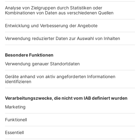
Anzeige
Das Auswärtige Amt weist darauf hin, dass es sich bei
Reisewarnungen
nicht um ein Reiseverbot
handelt:
"Reisende entscheiden in jedem Fall in eigener
Verantwortung, ob sie eine Reise antreten."
Autor: Joachim Schultheis
Anzeige
Anzeige