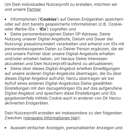
Laut der Feuerwehr hatte sich das Gas sofort
entzündet, es war aber schon gelöscht bevor sie
eintraf. Weil das Gas aber weiterhin ausströmte, wurde
ein Wohnhaus vorsorglich evakuiert und der Bereich um
die Baustelle an der Straße "An der Obererft"
weiträumig abgesperrt. Schließlich sei es aber
gelungen, die Gaszufuhr zu unterbrechen und den
Schaden an der Leitung zu beheben. Laut Feuerwehr
dauerte der Einsatz letzlich drei Stunden.
Anzeige
Anzeige