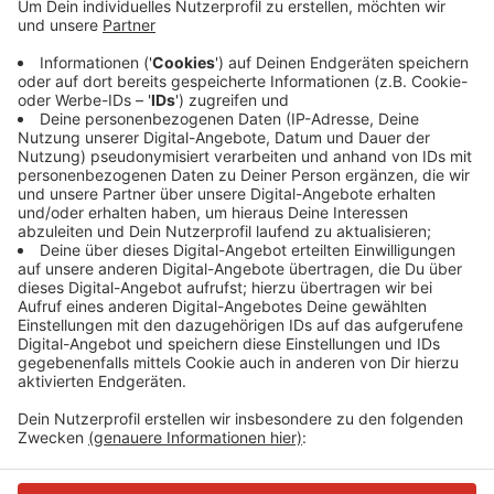
Anzeige
Demnach waren die Schmierereien Dienstag
(30.01.2024) entdeckt und dann auch sofort entfernt
worden. Es gebe allerdings keine Täterhinweise, so
eine Sprecherin. Die Anzeige laufe jetzt gegen
Unbekannt.
Anzeige
Anzeige