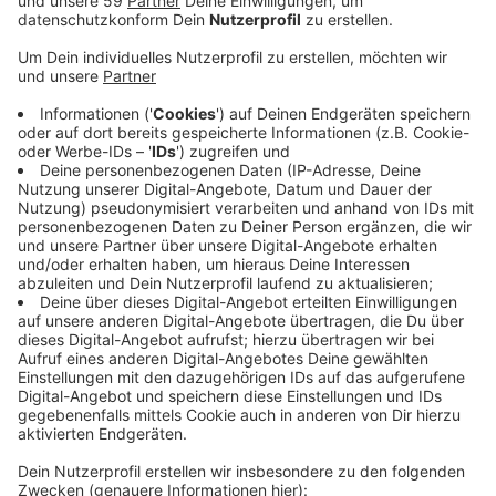
Das Landgericht Düsseldorf hat Haftstrafen zwischen
drei und etwas mehr als fünf Jahren gegen die Männer
aus Düsseldorf und Dortmund verhängt. Ein vierter
Angeklagter erhielt eine Bewährungsstrafe - er war nur
als Helfer dabei. Ja, die Männer haben eine Schein-
Spedition gegründet, um große Mengen Supermarkt-
Waren zu ergaunern. Dazu hatten sie sich unter dem
Namen einer echten Spedition aus Bremen bei einer
Online-Frachtbörse angemeldet. Dort sollen sie
Angeboten für den Transport von Supermarkt-Waren
abgegeben haben. Mehrfach bekamen sie den
Zuschlag - beispielsweise für Schokolade, Stahl oder
Waschmittel. In Neuss zum Beispiel sollen sie
tonnenweise Milchprodukte und Fruchtsäfte abgeholt
und dann günstig weiterverkauft haben. Unter der
Hand im Restpostenhandel. Der Schaden liegt laut
Gericht bei 800.000 Euro.